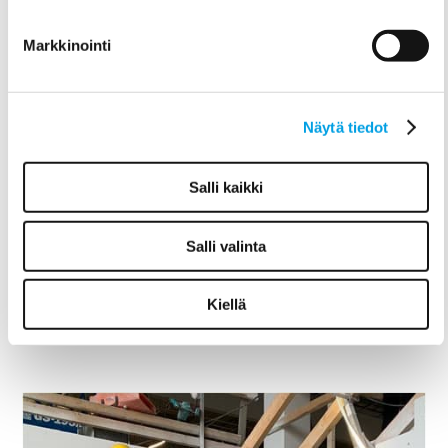
Markkinointi
Näytä tiedot
Salli kaikki
TUULILASIN VAIHDOT
Salli valinta
Teemme ammattitaidolla myös tuulilasien
vaihdot sekä korjaukset
Kiellä
Katso lisätietoja ›