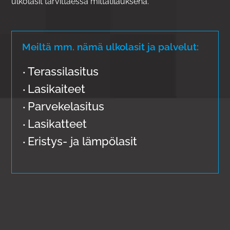
ulkolasit tarvittaessa mittatilauksena.
Meiltä mm. nämä ulkolasit ja palvelut:
Terassilasitus
•
Lasikaiteet
•
Parvekelasitus
•
Lasikatteet
•
Eristys- ja lämpölasit
•