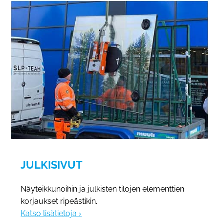
JULKISIVUT
Näyteikkunoihin ja julkisten tilojen elementtien
korjaukset ripeästikin.
Katso lisätietoja ›