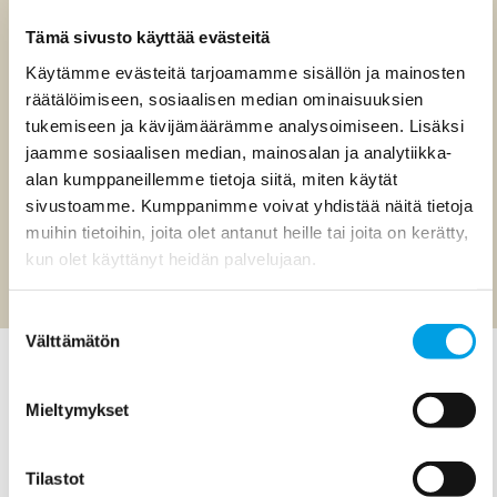
Lasiseinät
•
Tämä sivusto käyttää evästeitä
Suihkuseinät
•
Käytämme evästeitä tarjoamamme sisällön ja mainosten
Välitilan lasit
•
räätälöimiseen, sosiaalisen median ominaisuuksien
Liukuovet
tukemiseen ja kävijämäärämme analysoimiseen. Lisäksi
•
jaamme sosiaalisen median, mainosalan ja analytiikka-
Pöytälasit
•
alan kumppaneillemme tietoja siitä, miten käytät
sivustoamme. Kumppanimme voivat yhdistää näitä tietoja
muihin tietoihin, joita olet antanut heille tai joita on kerätty,
kun olet käyttänyt heidän palvelujaan.
slpteam.fi/tietosuoja/
Lisätietoja:
Suostumuksen
Välttämätön
valinta
Mieltymykset
Tilastot